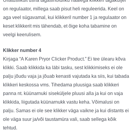
Üllatuslikult üsna tagasihoidliku häälega klikkeri tagaküljel
on regulaator, millega saab pisut heli reguleerida. Keel on
aga veel sügavamal, kui klikkeril number 1 ja regulaator on
keset klikkerit mis tähendab, et õige koha tabamine on
veelgi keerulisem.
Klikker number 4
Kirjaga “A Karen Pryor Clicker Product.” Ei tee ülearu kõva
klikki. Saab klikkida ka läbi tasku, sest klikkimiseks ei ole
palju jõudu vaja ja jõuab kenasti vajutada ka siis, kui tabada
klikkeri keskossa vms. Tihedama pluusiga saab klikkeri
panna nt. küünarnuki siseküljele pluusi alla ja kui on vaja
klikkida, liigutada küünarnukk vastu keha. Võimalusi on
palju. Samas ei ole see klikker väga vaikne ja kui distants ei
ole väga suur ja/või taustamüra vali, saab sellega kõik
tehtud.