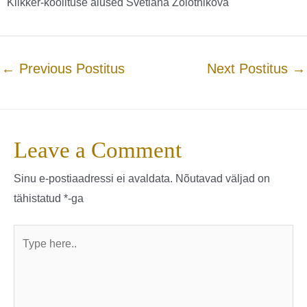
Klikker-koolituse alused Svetlana Zolotnikova
←
Previous Postitus
Next Postitus
→
Leave a Comment
Sinu e-postiaadressi ei avaldata.
Nõutavad väljad on
tähistatud
*
-ga
Type
here..