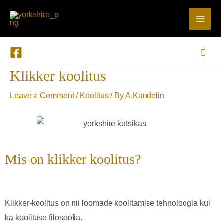
Skip
MA
to
ME
content
Sear
Klikker koolitus
Post
navigation
Leave a Comment
/
Koolitus
/ By
A.Kandelin
Mis on klikker koolitus?
Klikker-koolitus on nii loomade koolitamise tehnoloogia kui
ka koolituse filosoofia.