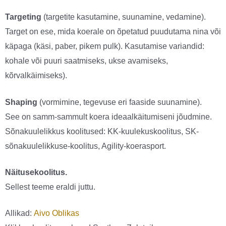
Targeting
(targetite kasutamine, suunamine, vedamine).
Target on ese, mida koerale on õpetatud puudutama nina või
käpaga (käsi, paber, pikem pulk). Kasutamise variandid:
kohale või puuri saatmiseks, ukse avamiseks,
kõrvalkäimiseks).
Shaping
(vormimine, tegevuse eri faaside suunamine).
See on samm-sammult koera ideaalkäitumiseni jõudmine.
Sõnakuulelikkus koolitused: KK-kuulekuskoolitus, SK-
sõnakuulelikkuse-koolitus, Agility-koerasport.
Näitusekoolitus.
Sellest teeme eraldi juttu.
Allikad:
Aivo Oblikas