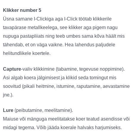
Klikker number 5
Üsna sarnane I-Clickiga aga I-Click töötab klikkerile
tavapärase metallkeelega, see klikker aga pigem nagu
nupuga pastapliiats ning teeb umbes sama kõva häält mis
tähendab, et on väga vaikne. Hea lahendus paljudele
helitundlikele koertele.
Capture
-valiv klikkimine (tabamine, tegevuse noppimine).
Asi algab koera jälgimisest ja klikid seda tomingut mis
soovitud (pikali heitmine, istumine, raputamine, aevastamine
jne.).
Lure
(peibutamine, meelitamine).
Maiuse või mänguga meelitatakse koer teatud asendisse või
midagi tegema. Võib jääda koerale halvaks harjumiseks.