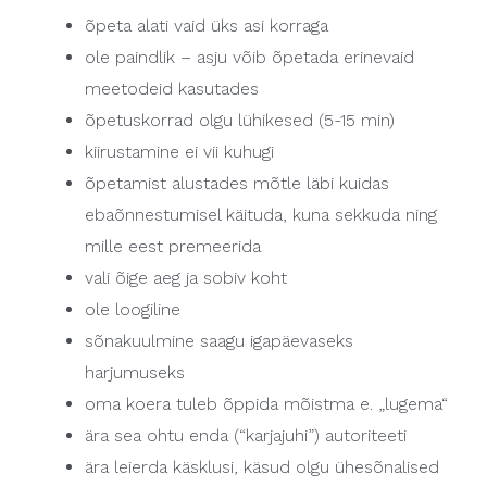
õpeta alati vaid üks asi korraga
ole paindlik – asju võib õpetada erinevaid
meetodeid kasutades
õpetuskorrad olgu lühikesed (5-15 min)
kiirustamine ei vii kuhugi
õpetamist alustades mõtle läbi kuidas
ebaõnnestumisel käituda, kuna sekkuda ning
mille eest premeerida
vali õige aeg ja sobiv koht
ole loogiline
sõnakuulmine saagu igapäevaseks
harjumuseks
oma koera tuleb õppida mõistma e. „lugema“
ära sea ohtu enda (“karjajuhi”) autoriteeti
ära leierda käsklusi, käsud olgu ühesõnalised