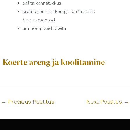
säilita kannatlikkus
kiida pigem rohkemgi, rangus pole
õpetusmeetod
ära nõua, vaid õpeta
Koerte areng ja koolitamine
←
Previous Postitus
Next Postitus
→