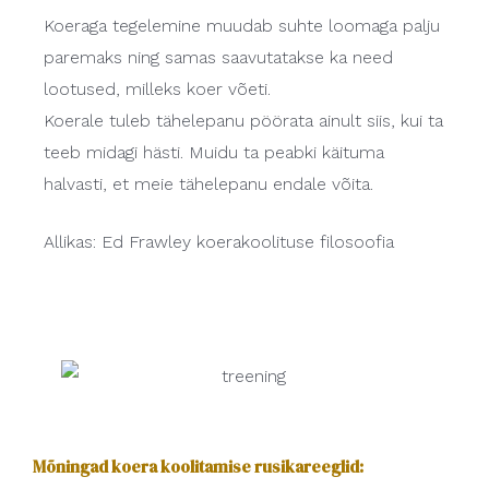
Koeraga tegelemine muudab suhte loomaga palju
paremaks ning samas saavutatakse ka need
lootused, milleks koer võeti.
Koerale tuleb tähelepanu pöörata ainult siis, kui ta
teeb midagi hästi. Muidu ta peabki käituma
halvasti, et meie tähelepanu endale võita.
Allikas: Ed Frawley koerakoolituse filosoofia
Mõningad koera koolitamise rusikareeglid: