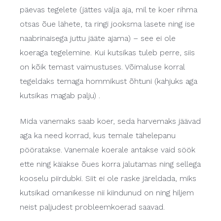
päevas tegelete (jättes välja aja, mil te koer rihma
otsas õue lähete, ta ringi jooksma lasete ning ise
naabrinaisega juttu jääte ajama) – see ei ole
koeraga tegelemine. Kui kutsikas tuleb perre, siis
on kõik temast vaimustuses. Võimaluse korral
tegeldaks temaga hommikust õhtuni (kahjuks aga
kutsikas magab palju) .
Mida vanemaks saab koer, seda harvemaks jäävad
aga ka need korrad, kus temale tähelepanu
pööratakse. Vanemale koerale antakse vaid söök
ette ning käiakse õues korra jalutamas ning sellega
kooselu piirdubki. Siit ei ole raske järeldada, miks
kutsikad omanikesse nii kiindunud on ning hiljem
neist paljudest probleemkoerad saavad.