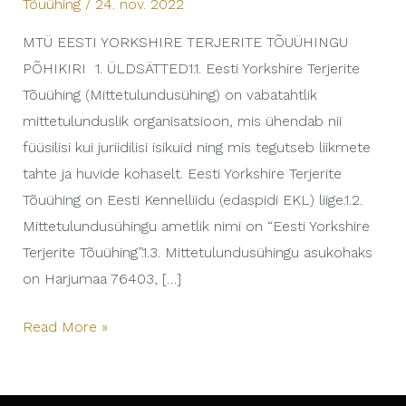
Tõuühing
/
24. nov. 2022
MTÜ EESTI YORKSHIRE TERJERITE TÕUÜHINGU
PÕHIKIRI 1. ÜLDSÄTTED1.1. Eesti Yorkshire Terjerite
Tõuühing (Mittetulundusühing) on vabatahtlik
mittetulunduslik organisatsioon, mis ühendab nii
füüsilisi kui juriidilisi isikuid ning mis tegutseb liikmete
tahte ja huvide kohaselt. Eesti Yorkshire Terjerite
Tõuühing on Eesti Kennelliidu (edaspidi EKL) liige.1.2.
Mittetulundusühingu ametlik nimi on “Eesti Yorkshire
Terjerite Tõuühing”.1.3. Mittetulundusühingu asukohaks
on Harjumaa 76403, […]
Read More »