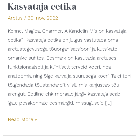
Kasvataja eetika
Aretus
/
30. nov. 2022
Kennel Magical Charmer, A.Kandelin Mis on kasvataja
eetika? Kasvataja eetika on julgus vastutada oma
aretustegevusega tõuorganisatsiooni ja kutsikate
omanike suhtes. Eesmärk on kasutada aretuses
funktsionaalselt ja kliiniliselt terveid koeri, hea
anatoomia ning õige karva ja suurusega koeri. Ta ei tohi
tõlgendada tõustandardit viisil, mis kahjustab tõu
arengut. Eetiline ehk moraale järgiv kasvataja seab
igale pesakonnale eesmärgid, missuguseid […]
Read More »