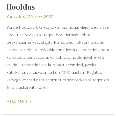
Hooldus
Hooldus
Yorkshire
/
26. nov. 2022
Yorkie hooldus Üksikasjalikumad nõuandeid ja esmase
koolituse yorkshire terjeri hooldamise kohta
peaks saama kasvatajalt. Kui soovid hakata näitustel
käima, siis oleks mõistlik enne lasta ekspertidel koera
karvatüüp üle vaadata, et sobivad hooldusvahendid
valida. Et saada vajalikud näitusehinded, peaks
kutsika karva kasvatama kuni 1,5-2 aastani. Pügatud
karvaga koerad näitusehinnet ei saa!Yorkshire terjer on
ilma aluskarvata koer,
Read More »