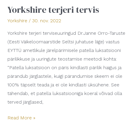
Yorkshire terjeri tervis
Yorkshire
terjeri
Yorkshire
/
30. nov. 2022
tervis
Yorkshire terjeri terviseuuringud Dr.Janne Orro-Taruste
(Eesti Väikeloomaarstide Seltsi juhatuse liige) vastus
EYTTÜ ametlikule järelpärimisele patella luksatsiooni
pärilikkuse ja uuringute teostamise meetodi kohta:
“Patella luksatsioon on päris kindlasti pärilik haigus ja
pärandub järglastele, kuigi pärandumise skeem ei ole
100% täpselt teada ja ei ole kindlasti üksühene. See
tähendab, et patella luksatsiooniga koeral võivad olla
terved järglased,
Read More »