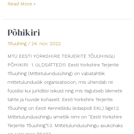
Read More »
Põhikiri
Põhikiri
Tõuühing
/
24. nov. 2022
MTÜ EESTI YORKSHIRE TERJERITE TÕUÜHINGU
PÕHIKIRI 1. ÜLDSÄTTED1.1. Eesti Yorkshire Terjerite
Tõuühing (Mittetulundusühing) on vabatahtlik
mittetulunduslik organisatsioon, mis ühendab nii
füüsilisi kui juriidilisi isikuid ning mis tegutseb liikmete
tahte ja huvide kohaselt. Eesti Yorkshire Terjerite
Tõuühing on Eesti Kennelliidu (edaspidi EKL) liige.1.2.
Mittetulundusühingu ametlik nimi on “Eesti Yorkshire
Terjerite Tõuühing”.1.3. Mittetulundusühingu asukohaks