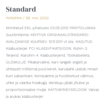
Standard
Standard
Yorkshire
/
26. nov. 2022
Kinnitatud EKL juhatuses 03.05.2012 PÄRITOLUMAA:
Suurbritannia. KEHTIVA ORIGINAALSTANDARDI
AVALDAMISE KUUPÄEV: 10.11.2011 vt siia KASUTUS:
Kääbusterjer FCI KLASSIFIKATSIOON: Rühm 3:
Terjerid. Alarühm 4: Kääbusterjerid. Töökatseteta.
ÜLDMULJE: Pikakarvaline, karv langeb sirgelt ja
ühtlaselt mõlemal pool keret, karvalahk ulatub ninast
kuni sabaotsani. Kompaktne ja hoolitsetud välimus,
uhke ja väärika hoiakuga. Kerekuju jätab jõulise ja
proportsionaalse mulje. KÄITUMINE/ISELOOM: Valvas
ja arukas kääbusterjer.