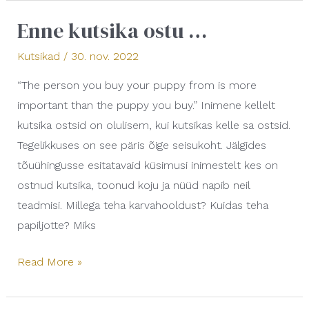
Enne kutsika ostu …
Enne
kutsika
Kutsikad
/
30. nov. 2022
ostu
“The person you buy your puppy from is more
…
important than the puppy you buy.” Inimene kellelt
kutsika ostsid on olulisem, kui kutsikas kelle sa ostsid.
Tegelikkuses on see päris õige seisukoht. Jälgides
tõuühingusse esitatavaid küsimusi inimestelt kes on
ostnud kutsika, toonud koju ja nüüd napib neil
teadmisi. Millega teha karvahooldust? Kuidas teha
papiljotte? Miks
Read More »