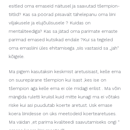
esitled oma emaseid näitusel ja saavutad tšempion-
tiitlid? Kas sa pöörad piisavalt tähelepanu oma liini
viljakusele ja elujõulisusele ? Kuidas on
mentaliteediga? Kas sa jätad oma parimate emaste
parimad emased kutsikad endale ?Kui sa tegeled
oma emasliini üles ehitamisega ,siis vastasid sa „jah“
kõigele.
Ma pigem kasutaksin keskmist aretusisast, kelle ema
on suurepärane tšempion kui isast ,kes ise on
tšempion aga kelle ema ei ole midagi erilist . Ma võin
mängida ruletti kruiisil kuid mitte kunagi ma ei võtaks
riske kui asi puudutab koerte aretust. Usk emase
koera liinidesse on üks meetodeid koertearetuses.
Ma väidan ,et parima kvaliteedi saavutamiseks ongi “