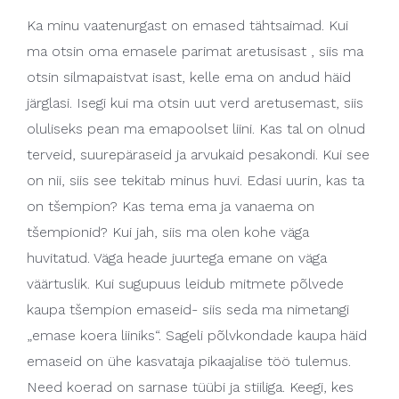
Ka minu vaatenurgast on emased tähtsaimad. Kui
ma otsin oma emasele parimat aretusisast , siis ma
otsin silmapaistvat isast, kelle ema on andud häid
järglasi. Isegi kui ma otsin uut verd aretusemast, siis
oluliseks pean ma emapoolset liini. Kas tal on olnud
terveid, suurepäraseid ja arvukaid pesakondi. Kui see
on nii, siis see tekitab minus huvi. Edasi uurin, kas ta
on tšempion? Kas tema ema ja vanaema on
tšempionid? Kui jah, siis ma olen kohe väga
huvitatud. Väga heade juurtega emane on väga
väärtuslik. Kui sugupuus leidub mitmete põlvede
kaupa tšempion emaseid- siis seda ma nimetangi
„emase koera liiniks“. Sageli põlvkondade kaupa häid
emaseid on ühe kasvataja pikaajalise töö tulemus.
Need koerad on sarnase tüübi ja stiiliga. Keegi, kes