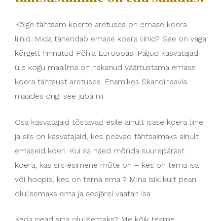
Kõige tähtsam koerte aretuses on emase koera
liinid. Mida tähendab emase koera liinid? See on väga
kõrgelt hinnatud Põhja Euroopas. Paljud kasvatajad
üle kogu maailma on hakanud väärtustama emase
koera tähtsust aretuses. Enamikes Skandinaavia
maades ongi see juba nii.
Osa kasvatajaid tõstavad esile ainult isase koera liine
ja siis on kasvatajaid, kes peavad tähtsaimaks ainult
emaseid koeri. Kui sa näed mõnda suurepärast
koera, kas siis esimene mõte on – kes on tema isa
või hoopis, kes on tema ema ? Mina isiklikult pean
olulisemaks ema ja seejärel vaatan isa.
Keda pead sina olulisemaks? Me kõik teame