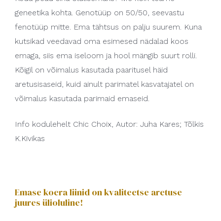
geneetika kohta. Genotüüp on 50/50, seevastu
fenotüüp mitte. Ema tähtsus on palju suurem. Kuna
kutsikad veedavad oma esimesed nädalad koos
emaga, siis ema iseloom ja hool mängib suurt rolli.
Kõigil on võimalus kasutada paaritusel häid
aretusisaseid, kuid ainult parimatel kasvatajatel on
võimalus kasutada parimaid emaseid.
Info kodulehelt Chic Choix,
Autor: Juha Kares; Tõlkis
K.Kivikas
Emase koera liinid on kvaliteetse aretuse
juures ülioluline!