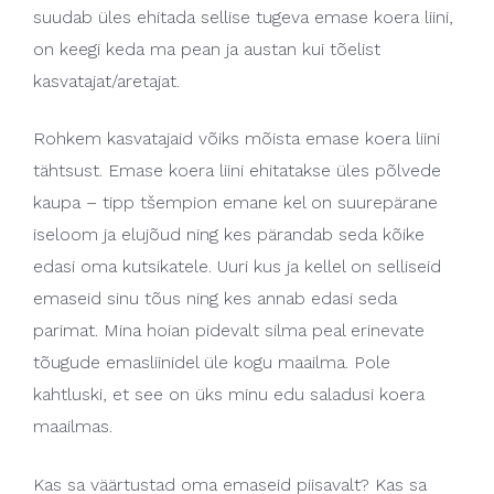
suudab üles ehitada sellise tugeva emase koera liini,
on keegi keda ma pean ja austan kui tõelist
kasvatajat/aretajat.
Rohkem kasvatajaid võiks mõista emase koera liini
tähtsust. Emase koera liini ehitatakse üles põlvede
kaupa – tipp tšempion emane kel on suurepärane
iseloom ja elujõud ning kes pärandab seda kõike
edasi oma kutsikatele. Uuri kus ja kellel on selliseid
emaseid sinu tõus ning kes annab edasi seda
parimat. Mina hoian pidevalt silma peal erinevate
tõugude emasliinidel üle kogu maailma. Pole
kahtluski, et see on üks minu edu saladusi koera
maailmas.
Kas sa väärtustad oma emaseid piisavalt? Kas sa