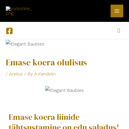
Skip
MA
to
ME
content
Sear
Post
navigation
Emase koera olulisus
/
Aretus
/ By
A.Kandelin
Emase koera liinide
tähtsustamine on edu saladus!