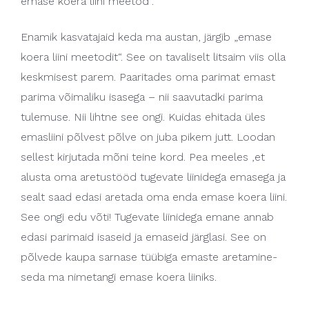
emase koera liini meetod“.
Enamik kasvatajaid keda ma austan, järgib „emase
koera liini meetodit“. See on tavaliselt litsaim viis olla
keskmisest parem. Paaritades oma parimat emast
parima võimaliku isasega – nii saavutadki parima
tulemuse. Nii lihtne see ongi. Kuidas ehitada üles
emasliini põlvest põlve on juba pikem jutt. Loodan
sellest kirjutada mõni teine kord. Pea meeles ,et
alusta oma aretustööd tugevate liinidega emasega ja
sealt saad edasi aretada oma enda emase koera liini.
See ongi edu võti! Tugevate liinidega emane annab
edasi parimaid isaseid ja emaseid järglasi. See on
põlvede kaupa sarnase tüübiga emaste aretamine-
seda ma nimetangi emase koera liiniks.